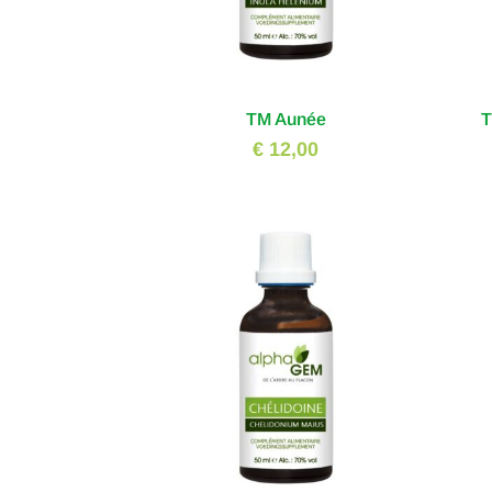
TM Aunée
T
€ 12,00