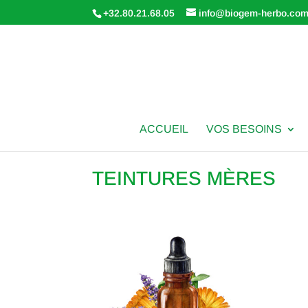
+32.80.21.68.05
info@biogem-herbo.co
ACCUEIL
VOS BESOINS
TEINTURES MÈRES