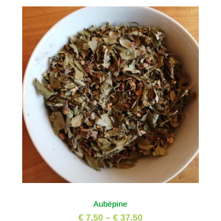
Aubépine
€ 7,50
–
€ 37,50