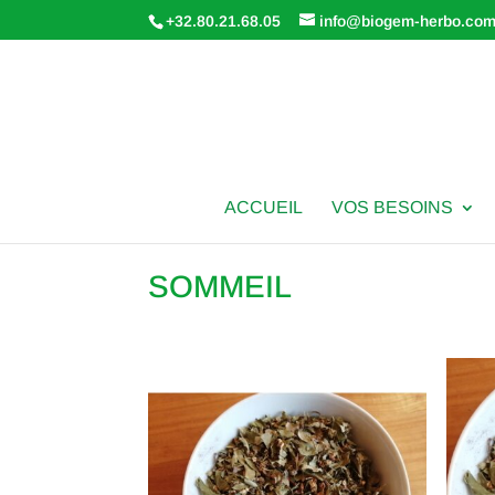
+32.80.21.68.05
info@biogem-herbo.co
ACCUEIL
VOS BESOINS
SOMMEIL