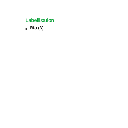
Labellisation
Bio
(3)
Labellisation