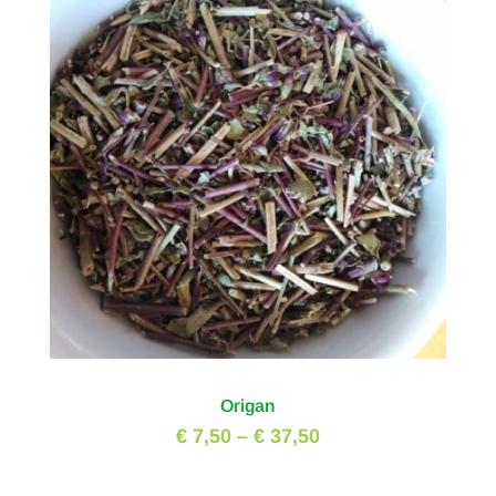
Origan
€ 7,50
–
€ 37,50