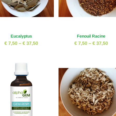
Eucalyptus
Fenouil Racine
€ 7,50
–
€ 37,50
€ 7,50
–
€ 37,50