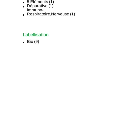
5 Éléments
(1)
Dépurative
(1)
Immuno-
Respiratoire,Nerveuse
(1)
Labellisation
Bio
(9)
Labellisation