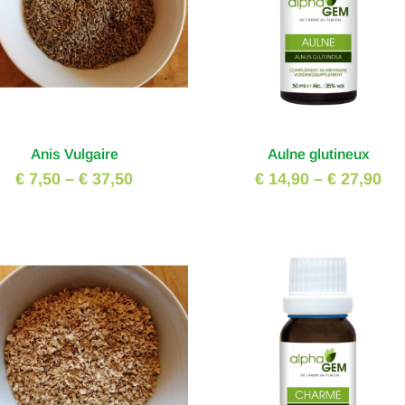
Anis Vulgaire
Aulne glutineux
€ 7,50
–
€ 37,50
€ 14,90
–
€ 27,90