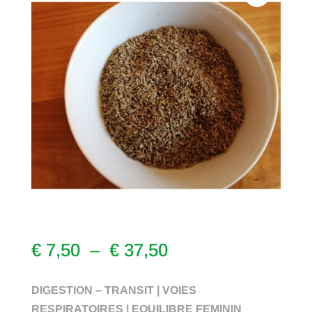
Plage
€
7,50
–
€
37,50
de
prix :
DIGESTION – TRANSIT | VOIES
€ 7,50
RESPIRATOIRES | EQUILIBRE FEMININ