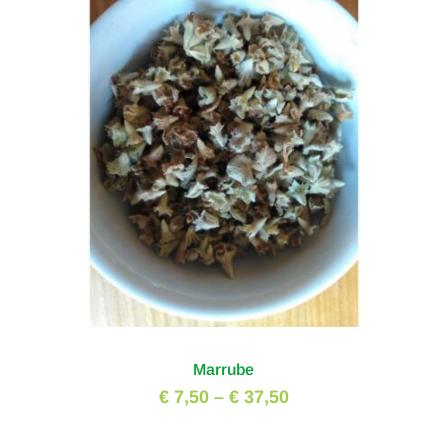
Marrube
€ 7,50
–
€ 37,50