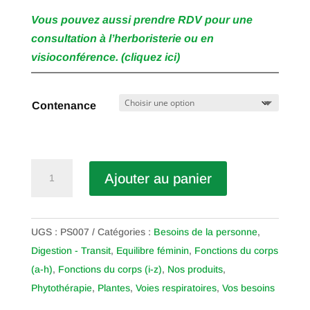
Vous pouvez aussi prendre RDV pour une
consultation à l’herboristerie ou en
visioconférence. (cliquez ici)
Contenance
quantité
Ajouter au panier
de
Anis
Vulgaire
UGS :
PS007
Catégories :
Besoins de la personne
,
Digestion - Transit
,
Equilibre féminin
,
Fonctions du corps
(a-h)
,
Fonctions du corps (i-z)
,
Nos produits
,
Phytothérapie
,
Plantes
,
Voies respiratoires
,
Vos besoins