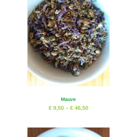
Mauve
€ 9,50
–
€ 46,50