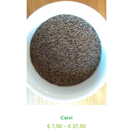
Carvi
€ 7,50
–
€ 37,50