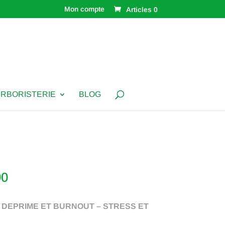
Mon compte
Articles 0
ERBORISTERIE
BLOG
Plage
90
de
prix :
| DEPRIME ET BURNOUT – STRESS ET
€ 14,90