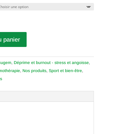
u panier
cugem
,
Déprime et burnout - stress et angoisse
,
othérapie
,
Nos produits
,
Sport et bien-être
,
s