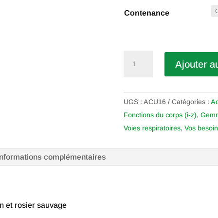
Contenance
quantité
Ajouter a
de
Élément
MÉTAL
UGS :
ACU16
Catégories :
A
Fonctions du corps (i-z)
,
Gemm
Voies respiratoires
,
Vos besoin
Informations complémentaires
n et rosier sauvage