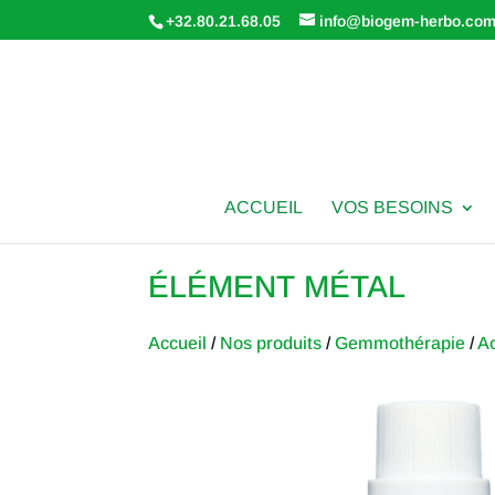
+32.80.21.68.05
info@biogem-herbo.co
ACCUEIL
VOS BESOINS
ÉLÉMENT MÉTAL
Accueil
/
Nos produits
/
Gemmothérapie
/
A