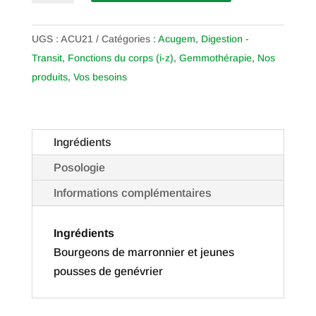
ACUGEM
04
UGS :
ACU21
Catégories :
Acugem
,
Digestion -
Rate
Transit
,
Fonctions du corps (i-z)
,
Gemmothérapie
,
Nos
produits
,
Vos besoins
Ingrédients
Posologie
Informations complémentaires
Ingrédients
Bourgeons de marronnier et jeunes
pousses de genévrier