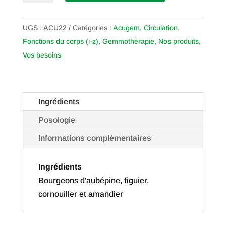
ACUGEM
05
UGS :
ACU22
Catégories :
Acugem
,
Circulation
,
Coeur
Fonctions du corps (i-z)
,
Gemmothérapie
,
Nos produits
,
Vos besoins
Ingrédients
Posologie
Informations complémentaires
Ingrédients
Bourgeons d'aubépine, figuier,
cornouiller et amandier