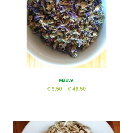
Mauve
€ 9,50
–
€ 46,50