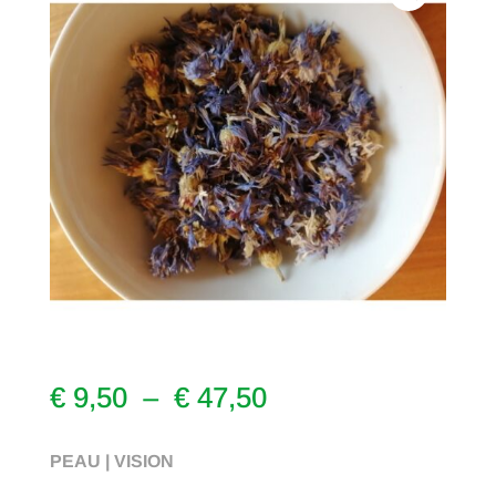
Plage
€
9,50
–
€
47,50
de
prix :
PEAU | VISION
€ 9,50