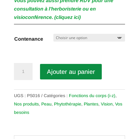
Vous pouvez aussi prendre RDV pour une
consultation à l’herboristerie ou en
visioconférence. (cliquez ici)
Contenance
quantité
Ajouter au panier
de
Bleuet
UGS :
PS016
Catégories :
Fonctions du corps (i-z)
,
Nos produits
,
Peau
,
Phytothérapie
,
Plantes
,
Vision
,
Vos
besoins