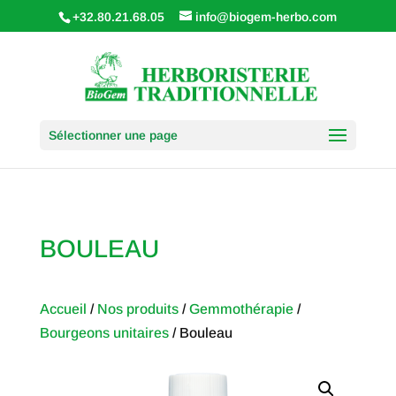
+32.80.21.68.05
info@biogem-herbo.com
Sélectionner une page
BOULEAU
Accueil
/
Nos produits
/
Gemmothérapie
/
Bourgeons unitaires
/ Bouleau