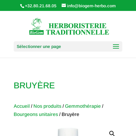
+32.80.21.68.05
info@biogem-herbo.com
Sélectionner une page
BRUYÈRE
Accueil
/
Nos produits
/
Gemmothérapie
/
Bourgeons unitaires
/ Bruyère