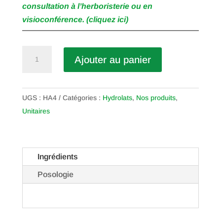
consultation à l’herboristerie ou en
visioconférence. (cliquez ici)
quantité
Ajouter au panier
de
Ciste
Ladanifère
UGS :
HA4
Catégories :
Hydrolats
,
Nos produits
,
BIO
Unitaires
Ingrédients
Posologie