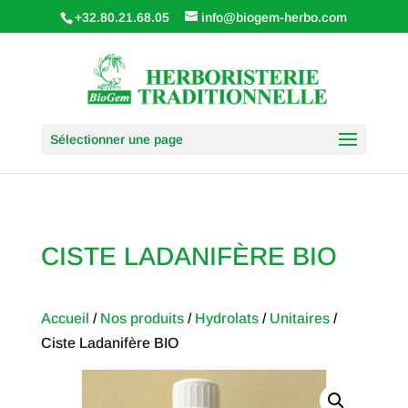
+32.80.21.68.05
info@biogem-herbo.com
Sélectionner une page
CISTE LADANIFÈRE BIO
Accueil
/
Nos produits
/
Hydrolats
/
Unitaires
/
Ciste Ladanifère BIO