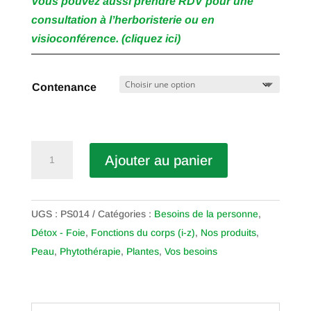
Vous pouvez aussi prendre RDV pour une
consultation à l’herboristerie ou en
visioconférence. (cliquez ici)
Contenance
quantité
Ajouter au panier
de
Bardane
UGS :
PS014
Catégories :
Besoins de la personne
,
Détox - Foie
,
Fonctions du corps (i-z)
,
Nos produits
,
Peau
,
Phytothérapie
,
Plantes
,
Vos besoins