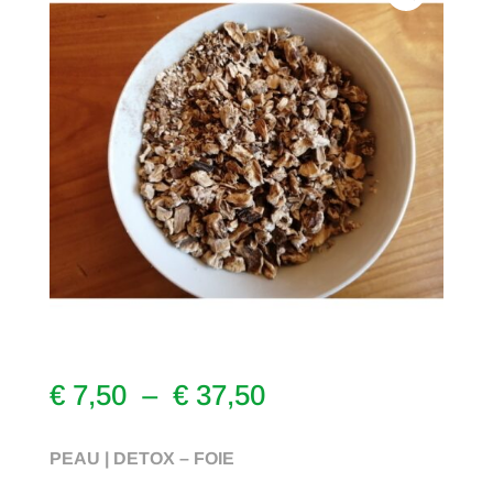
Plage
€
7,50
–
€
37,50
de
prix :
PEAU | DETOX – FOIE
€ 7,50