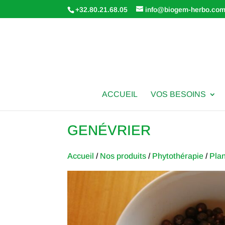
+32.80.21.68.05
info@biogem-herbo.co
ACCUEIL
VOS BESOINS
GENÉVRIER
Accueil
/
Nos produits
/
Phytothérapie
/
Pla