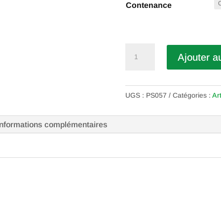
Contenance
quantité
Ajouter a
de
Genévrier
UGS :
PS057
Catégories :
Art
Informations complémentaires