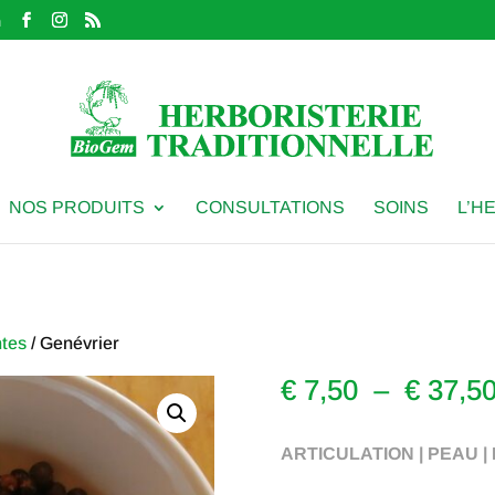
m
NOS PRODUITS
CONSULTATIONS
SOINS
L’H
ntes
/ Genévrier
€
7,50
–
€
37,5
ARTICULATION | PEAU |