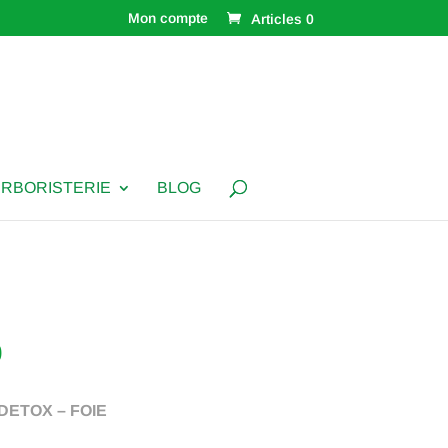
Mon compte
Articles 0
ERBORISTERIE
BLOG
Plage
0
de
prix :
 DETOX – FOIE
€ 7,50