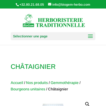
+32.80.21.68.05
info@biogem-herbo.com
Sélectionner une page
CHÂTAIGNIER
Accueil
/
Nos produits
/
Gemmothérapie
/
Bourgeons unitaires
/ Châtaignier