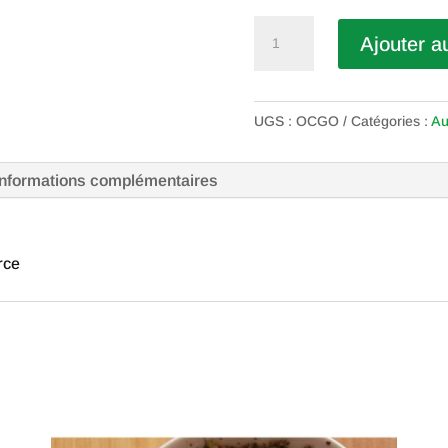
quantité
Ajouter a
de
Oculo-
Gouttes
UGS :
OCGO
Catégories :
Au
Informations complémentaires
rce