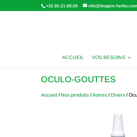
+32.80.21.68.05
info@biogem-herbo.co
ACCUEIL
VOS BESOINS
OCULO-GOUTTES
Accueil
/
Nos produits
/
Autres
/
Divers
/ Oc